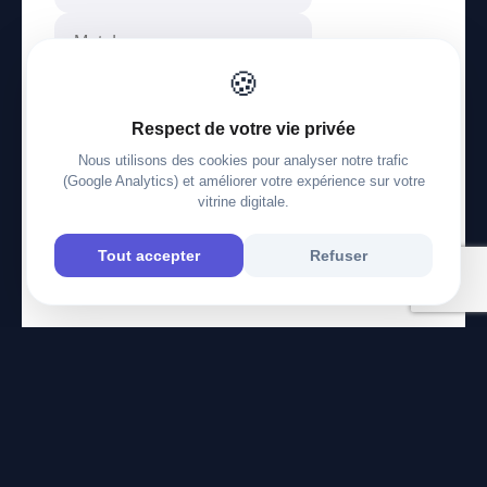
🍪
Mot de passe oublié ?
Respect de votre vie privée
Se connecter
Nous utilisons des cookies pour analyser notre trafic
(Google Analytics) et améliorer votre expérience sur votre
Créer ma vitrine gratuitement
vitrine digitale.
Tout accepter
Refuser
© 2026 mobi.contact
© 2026
mobi.contact
— Votre mini-site pro en 2 min.