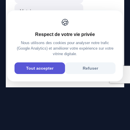
🍪
Mot de passe oublié ?
Respect de votre vie privée
Se connecter
Nous utilisons des cookies pour analyser notre trafic
(Google Analytics) et améliorer votre expérience sur votre
Créer ma vitrine gratuitement
vitrine digitale.
Tout accepter
Refuser
© 2026 mobi.contact
© 2026
mobi.contact
— Votre mini-site pro en 2 min.