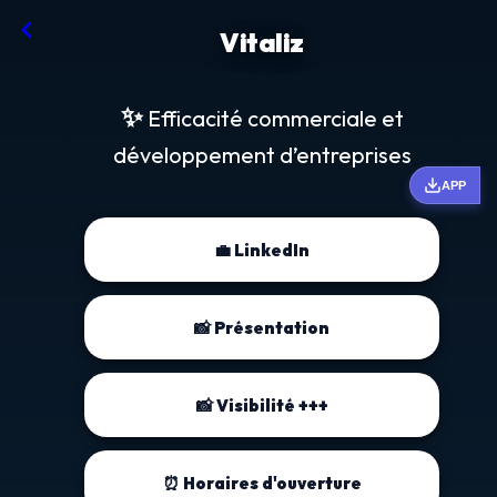
Vitaliz
✨
Efficacité commerciale et
développement d’entreprises
APP
💼 LinkedIn
📸 Présentation
📸 Visibilité +++
⏰ Horaires d'ouverture