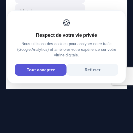
🍪
Mot de passe oublié ?
Respect de votre vie privée
Se connecter
Nous utilisons des cookies pour analyser notre trafic
(Google Analytics) et améliorer votre expérience sur votre
Créer ma vitrine gratuitement
vitrine digitale.
Tout accepter
Refuser
© 2026 mobi.contact
© 2026
mobi.contact
— Votre mini-site pro en 2 min.