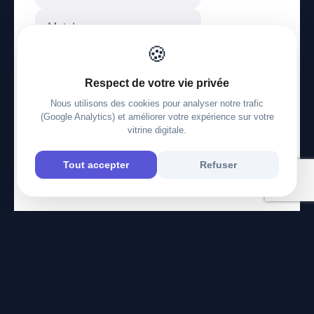
🍪
Mot de passe oublié ?
Respect de votre vie privée
Se connecter
Nous utilisons des cookies pour analyser notre trafic
(Google Analytics) et améliorer votre expérience sur votre
Créer ma vitrine gratuitement
vitrine digitale.
Tout accepter
Refuser
© 2026 mobi.contact
© 2026
mobi.contact
— Votre mini-site pro en 2 min.